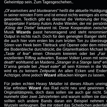
Geheimtipp sein. Zum Tagesgeschehen..
„
Of warivolves and bluotwarves
“ heißt die aktuelle Huldigung
in seiner reinsten Form und ist erneut nichts weniges als ein
geworden. Textlich gibt es diesmal die Vertonung der Ha
Wuppertaler Fantasy Autors Andre Wiesler, der mir persönl
„
König der Diebe
“ bekannt ist. Diese Kooperation zwische
Musik
Wizards
passt hervorragend und steht renommier
Output in nichts nach. Doch für den geneigten Banger steh
die auch hier vom ersten bis zum letzten Ton zu überzeu
Sören van Heek beim Titeltrack und Opener oder dem mitre
die Bodenbleche durchdrückt, die Gitarrenfraktion Michael
„
Taste of fear
“ einen Ohrwurm kreieren oder bei „
Fair
exzellenten Riffing aufwarten, Basser Volker Leson mit sein
death
“ wohltuend an Maidens „
Stranger in a Stange land
“ e
D’anna gerade bei „
Heart eater
“ all sein Können in die W
wird es zu keinem Zeitpunkt. An allen Ecken und Enden f
Achtziger, ohne jedoch
Wizard
altbacken klingen zu lassen.
Für jeden echten Heavy Metaller ist dieses Album uneing
Klar erfinden
Wizard
das Rad nicht neu und gewinnen m
Originalitätspreis, doch dass sollen sie auch gar nicht. S
nunmehr über zwei Jahrzehnten und warum sollten sie dar
sollten sich andere Bands daran ein Beispiel nehmen 
Wurzeln verleugnen. Bei mir rotiert das Scheibchen jedenfa