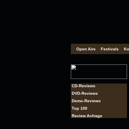
Open Airs
Festivals
Ko
CD-Reviews
DVD-Reviews
Demo-Reviews
Top 100
Review Anfrage