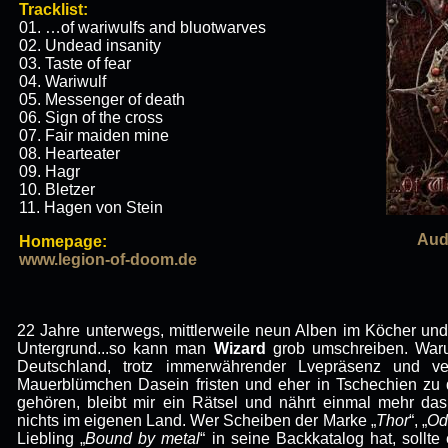
Tracklist:
01. …of wariwulfs and bluotwarves
02. Undead insanity
03. Taste of fear
04. Wariwulf
05. Messenger of death
06. Sign of the cross
07. Fair maiden mine
08. Hearteater
09. Hagr
10. Bletzer
11. Hagen von Stein
Aud
Homepage:
www.legion-of-doom.de
22 Jahre unterwegs, mittlerweile neun Alben im Köcher und
Untergrund...so kann man
Wizard
grob umschreiben. Waru
Deutschland, trotz immerwährender Lvepräsenz und v
Mauerblümchen Dasein fristen und eher in Tschechien z
gehören, bleibt mir ein Rätsel und nährt einmal mehr das 
nichts im eigenen Land. Wer Scheiben der Marke „
Thor
“, „
Od
Liebling „
Bound by metal
“ in seine Backkatalog hat, sollte