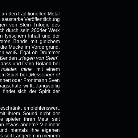
 an den traditionellen Metal
e saustarke Veröffentlichung
gen von Stein Trilogie des
ich durch sein 2004er Werk
n lyrischem Inhalt und der
teren Bands mit gleichem
t die Mucke im Vordergrund,
gen weiß. Egal ob Drummer
ißenden „
Hagen von Stein
“
 Maass und Dano Boland bei
 maiden mine
“ mit einem
em Spiel bei „
Messenger of
rinnert oder Frontmann Sven
aagschale wirft…langweilig
indet sich der Spirit der
eschränkt empfehlenswert.
it ihrem Sound nicht der
ie spielen ihren Metal seit
an etwas ändern? Vielmehr
und niemals ihre eigenen
lls seit Längerem in meinem