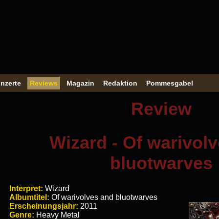
nzerte
Reviews
Magazin
Redaktion
Pommesgabel
Review
Wizard - Of warivol
bluotwarves
Interpret:
Wizard
Albumtitel:
Of warivolves and bluotwarves
Erscheinungsjahr:
2011
Genre:
Heavy Metal