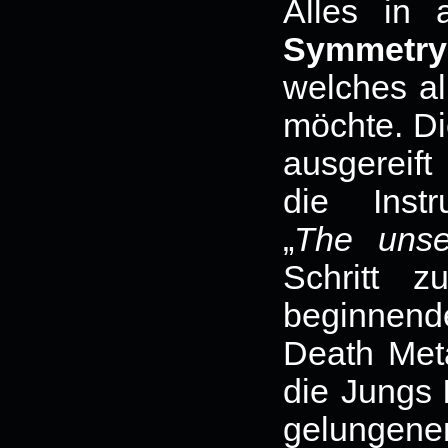
Alles in
Symmetry
welches al
möchte. Die
ausgereif
die Instr
„
The unse
Schritt z
beginnend
Death Met
die Jungs
gelungen