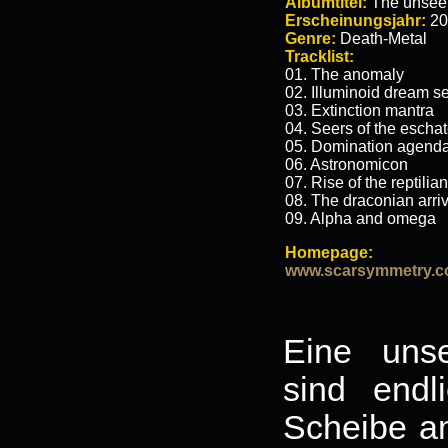
Albumtitel:
The unsee
Erscheinungsjahr:
20
Genre:
Death-Metal
Tracklist:
01. The anomaly
02. Illuminoid dream 
03. Extinction mantra
04. Seers of the escha
05. Domination agend
06. Astronomicon
07. Rise of the reptilia
08. The draconian arriv
09. Alpha and omega
Homepage:
www.scarsymmetry.
Eine unse
sind endl
Scheibe a