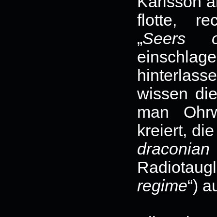
Karlsson a
flotte, r
„
Seers 
einschla
hinterlass
wissen di
man Ohrw
kreiert, di
draconia
Radiotaugl
regime
“) 