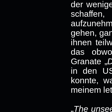
der wenige
schaffen
aufzuneh
gehen, gan
ihnen teil
das obwo
Granate „
D
in den US
konnte, w
meinem let
„
The unse