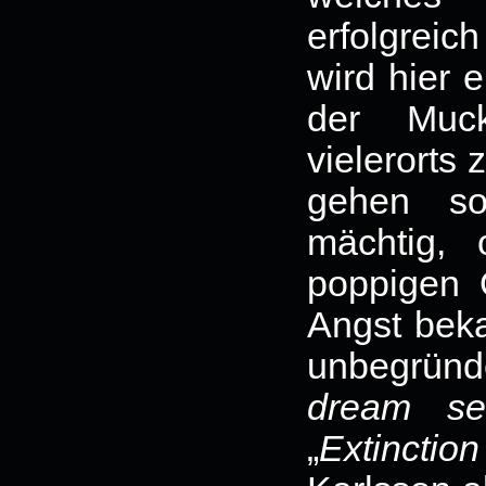
erfolgreic
wird hier e
der Mu
vielerorts 
gehen so
mächtig,
poppigen 
Angst beka
unbegründe
dream se
„
Extinctio