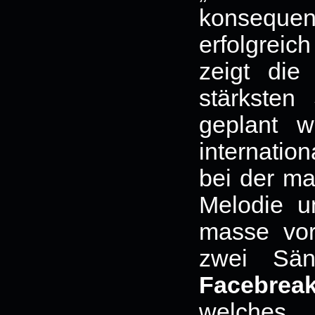
konsequen
erfolgrei
zeigt die
stärksten
geplant wa
internatio
bei der ma
Melodie u
masse vor
zwei Sän
Facebreak
welches