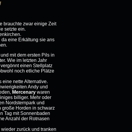
g
ie brauchte zwar einige Zeit
e setzte ein.
enkirchen.
 da eine Erkältung sie ans
hen.
nd mit dem ersten Pils in
er. Wie im letzten Jahr
vergönnt einen Stellplatz
 obwohl noch etliche Plätze
eine nette Alternative.
hwierigkeiten Andy und
reden,
Mercenary
waren
niges billiger. Mehr oder
 den Nordsternpark und
on große Horden in schwarz
nzen Tag mit Sonnenbaden
hohe Anzahl der Rotnasen
wieder zurück und tranken