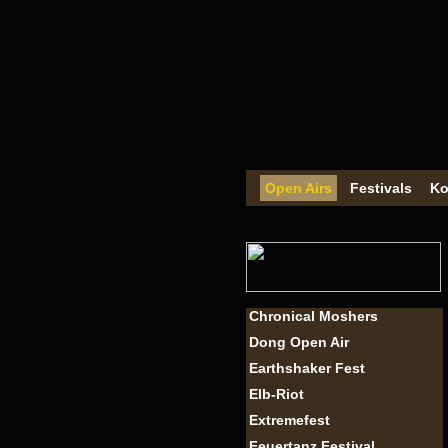
Open Airs
Festivals
Ko
Chronical Moshers
Dong Open Air
Earthshaker Fest
Elb-Riot
Extremefest
Feuertanz Festival