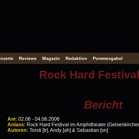
html>
nzerte
Reviews
Magazin
Redaktion
Pommesgabel
Rock Hard Festiva
Bericht
Am:
0
2
.0
6
-
04
.0
6
.200
6
Anlass:
Rock Hard Festival im Amphitheater (Gelsenkirch
Autoren:
Torsti [tr], Andy [ah] & Sebastian [sn]