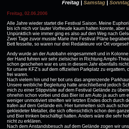
Freitag |
Samstag
|
Sonnta
Freitag, 02.06.2006
Alle Jahre wieder startet die Festival Saison. Meine Euphor
bis ich mich vor lauter Vorfreude kaum halten konnte, aber si
Unpünktlich wie immer ging es also auf den Weg nach Gels
Zwei Tage zuvor musste Marie ihre Festival Pläne begraben
Bett fesselte, so waren nur drei Redakteure vor Ort vorgese
Andy wurde an der Autobahn eingesammelt und in Kolonne u
der Hand fuhren wir sehr zielsicher in Richtung Amphi-Theat
schon geschehen war es uns in diesem Jahr ebenfalls nicht 
für unsere KFZ's auf dem offiziellen Parkplatz zu ergattern,
frei waren.
Nach vielem hin und her bot uns das angrenzende Parkhaus 
Unsere weibliche Begleitung hatte anschließend jedoch Sc
mich zu einer Stippvisite auf dem Festival Gelände zu über
ohnehin schon vorbei und das Bier ist am Auto ja auch um ei
weniger unmotiviert streiften wir letzten Endes doch durch
trafen auf dem Gelände ein. Hier tummelten sich auch sch
gekleideter Metaller, die sich offensichtlich schon den ga
und Bier trinken beschäftigt hatten. Anders wäre die sehr 
nicht zu erklären.
Nach dem Anstandsbesuch auf dem Gelände zogen wir uns 