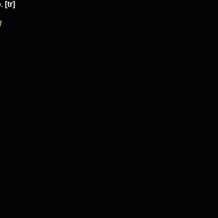
o.
[tr]
g