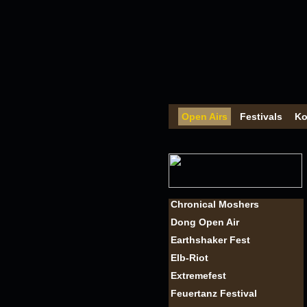
Open Airs
Festivals
Ko
Chronical Moshers
Dong Open Air
Earthshaker Fest
Elb-Riot
Extremefest
Feuertanz Festival