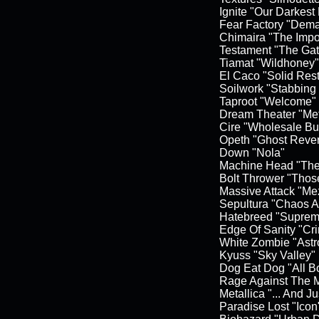
Ignite "Our Darkest
Fear Factory "Dema
Chimaira "The Impos
Testament "The Gat
Tiamat "Wildhoney"
El Caco "Solid Rest
Soilwork "Stabbing
Taproot "Welcome"
Dream Theater "Met
Cire "Wholesale Bu
Opeth "Ghost Rever
Down "Nola"
Machine Head "The
Bolt Thrower "Thos
Massive Attack "Me
Sepultura "Chaos A
Hatebreed "Suprem
Edge Of Sanity "Cr
White Zombie "Astr
Kyuss "Sky Valley"
Dog Eat Dog "All B
Rage Against The M
Metallica "... And Ju
Paradise Lost "Icon