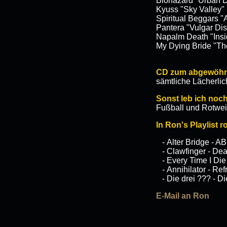
Biohazard "Urban D
Kyuss "Sky Valley"
Spiritual Beggars "
Pantera "Vulgar Di
Napalm Death "Insi
My Dying Bride "Th
CD zum abgewöhn
sämtliche Lächerli
Sonst leb ich noch
Fußball und Rotwe
In Ron's Playlist 
- Alter Bridge - AB 
- Clawfinger - De
- Every Time I Die 
- Annihilator - Re
- Die drei ??? - Di
E-Mail an Ron