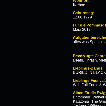
Wohnort:
Itzehoe
Geburtstag:
12.08.1979
Für die Pommesgab
März 2012
Aufgabenbereiche
alles was Spass ma
Bevorzugte Genre
Death, Thrash, Meta
Lieblings-Bands:
BURIED IN BLACK
Lieblings-Festival:
With Full Force & 
Alben für die Ewigk
Entombed "Wolveri
Katatonia "The Gre
Textures "Silhouett